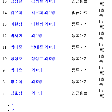
김정철
김정철 외
0
명
입금완료
15
록]
[초
김은희
김은희 외
1
명
입금완료
14
록]
[초
이현정
이현정 외
0
명
등록대기
13
록]
[초
박서현
외
1
명
등록대기
12
록]
[초
박태준
박태준 외
0
명
등록대기
11
록]
[초
정상호
정상호 외
0
명
등록대기
10
록]
[초
박래윤
외
0
명
등록대기
9
록]
[초
황준식
외
0
명
등록대기
8
록]
[초
김효정
외
1
명
입금완료
7
록]
1
2