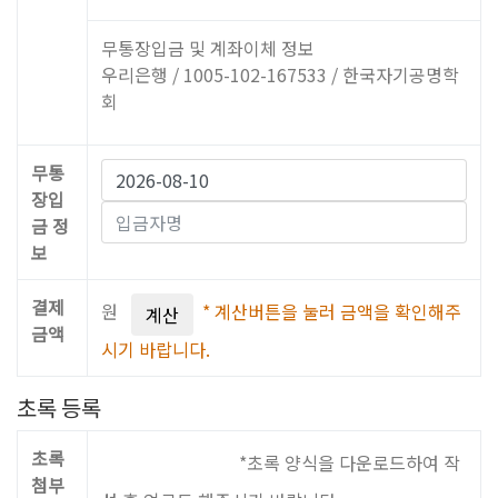
무통장입금 및 계좌이체 정보
우리은행 / 1005-102-167533 / 한국자기공명학
회
무통
장입
금 정
보
결제
원
* 계산버튼을 눌러 금액을 확인해주
금액
시기 바랍니다.
초록 등록
초록
*초록 양식을 다운로드하여 작
양식 다운로드
첨부