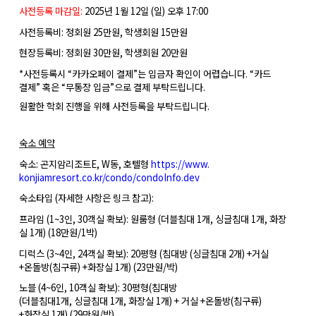
사전등록 마감일
:
2025
년
1
월
12
일
(
일
)
오후
17:00
사전등록비
:
정회원
25
만원
,
학생회원
15
만원
현장등록비
:
정회원
30
만원
,
학생회원
20
만원
*
사전등록시
“카카오페이 결제”는 입금자 확인이 어렵습니다
.
“카드
결제”
혹은
“무통장 입금”으로 결제 부탁드립니다
.
원활한 학회 진행을 위해 사전등록을 부탁드립니다
.
숙소 예약
숙소
:
곤지암리조트
E, W
동
,
호텔형
https://www.
konjiamresort.co.kr/condo/
condoInfo.dev
숙소타입
(
자세한 사항은 링크 참고
):
프라임
(1~3
인
, 30
객실 확보
):
원룸형
(
더블침대
1
개
,
싱글침대
1
개
,
화장
실
1
개
) (18
만원
/1
박
)
디럭스
(3~4
인
, 24
객실 확보
): 20
평형
(
침대방
(
싱글침대
2
개
) +
거실
+
온돌방
(
침구류
) +
화장실
1
개
) (23
만원
/
박
)
노블
(4~6
인
, 10
객실 확보
): 30
평형
(
침대방
(
더블침대
1
개
,
싱글침대
1
개
,
화장실
1
개
) +
거실
+
온돌방
(
침구류
)
+
화장실
1
개
) (29
만원
/
박
)