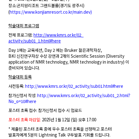
장소
:
곤지암리조트 그랜드볼룸
(
경기도 광주시
)
(
https://www.konjiamresort.co.
kr/main.dev)
학술대회 프로그램
전체 프로그램
:
http://www.kmrs.or.kr/02_
activity/sub01_1.html#here
Day 1
에는 교육세션
, Day 2
에는
Bruker
젊은과학자상
,
BKI
신진연구자상 수상 강연과
2
개의
Scientific Session (Diversity
application of NMR technology, NMR technology in industry)
이
준비되어 있습니다
.
학술대회 등록
사전등록
:
http://www.kmrs.or.kr/
02_activity/sub01.html#here
참가신청서 작성
:
http://www.kmrs.or.kr/02_
activity/sub01_2.html?
No_o=10#
here
포스터 초록 접수
:
참가신청서 접수 시 업로드
포스터 초록 마감일
:
2025
년
1
월
12
일
(
일
)
오후
17:00
*
제출된 포스터 초록 중에 우수 포스터 초록을 선정하고 포스터
발표자에게
5
분의
Lightning Talk
구두발표 기회를 드립니다
.