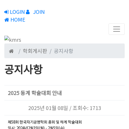
LOGIN
JOIN
HOME
학회게시판
공지사항
공지사항
2025 동계 학술대회 안내
2025년 01월 08일 / 조회수: 1713
제
58
회 한국자기공명학회 총회 및 하계 학술대회
일시
: 2024
년
2
월
3
일
(
월
) - 2
월
5
일
(
수
)