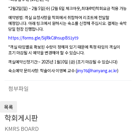
*2
월
2
일
(
일
) ~ 2
월
5
일
(
수
) (2
월
6
일 체크아웃
,
최대
4
박
)
학회요금 적용 가능
예약방법
:
객실 요청사항을 학회에서 취합하여 리조트에 전달할
예정입니다
.
아래
링크에서 원하시는 숙소를 신청해 주십시오
.
결제는 숙박
당일 현장 진행합니다
.
https://forms.gle/
SijRkC8hsupB51yt9
*
객실 타입별로 확보된 수량이 정해져 있기 때문에
특정 타입의 객실이
조기 마감될 시 예약을 변경
해야 할 수 있습니다
.
객실예약신청기간
:
~ 2025
년
1
월
10
일
(
금
) (
조기 마감될 수 있습니다
)
숙소예약 문의사항
:
학술이사 이영복 교수
(
jiny76@hanyang.ac.kr
)
첨부파일
학회게시판
KMRS BOARD