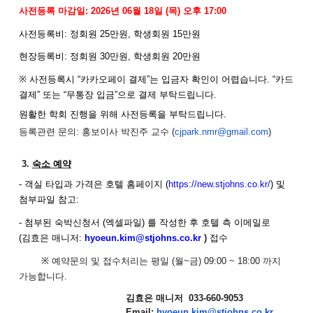
사전등록 마감일
:
2026
년
06
월
18
일
(목
)
오후
17:
00
사전등록비
:
정회원
25
만원
,
학생회원
15
만원
현장등록비
:
정회원
30
만원
,
학생회원
20
만원
※
사전등록시
“카카오페이 결제”는 입금자 확인이 어렵습니다
.
“카드
결제”
또는
“무통장 입금”으로 결제 부탁드립니다
.
원활한 학회 진행을 위해 사전등록을 부탁드립니다
.
등록관련 문의: 홍보이사 박진주 교수 (
cjpark.nmr@gmail.com
)
3.
숙소 예약
-
객실 타입과 가격은 호텔 홈페이지
(
https://new.stjohns.co.
kr/
)
및
첨부파일 참고
:
-
첨부된 숙박신청서
(
엑셀파일
)
를 작성한 후 호텔 측 이메일로
(
김효은 매니저
:
hyoeun.kim@stjohns.co.kr
)
접수
※
예약문의 및 접수처리는 평일
(
월
~
금
) 09:00 ~ 18:00
까지
가능합니다
.
김효은 매니저
033-660-9053
Email:
hyoeun.kim@stjohns.co.
kr