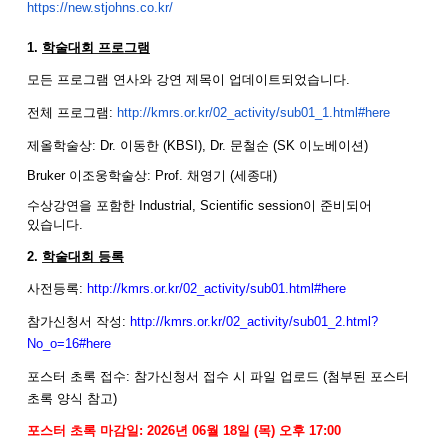
https://new.stjohns.co.kr/
1.
학술대회 프로그램
모든 프로그램 연사와 강연 제목이 업데이트되었습니다.
전체 프로그램
:
http://kmrs.or.kr/02_
activity/sub01_1.html#here
제올학술상: Dr. 이동한 (KBSI), Dr. 문철순 (SK 이노베이션)
Bruker 이조웅학술상: Prof. 채영기 (세종대)
수상강연을 포함한 Industrial, Scientific session이 준비되어
있습니다.
2.
학술대회 등록
사전등록
:
http://kmrs.or.kr/02_
activity/sub01.html#here
참가신청서 작성
:
http://kmrs.or.kr/02_
activity/sub01_2.html?
No_o=16#
here
포스터 초록 접수
:
참가신청서 접수 시 파일 업로드
(
첨부된 포스터
초록 양식 참고
)
포스터 초록 마감일
:
2026
년
06
월
18
일
(목
)
오후
17:
00