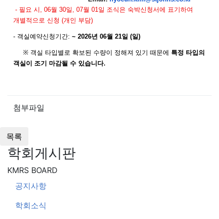
-
필요 시
, 06
월
30
일
, 07
월
01
일 조식은 숙박신청서에 표기하여
개별적으로 신청
(
개인 부담
)
-
객실예약신청기간
:
~ 2026
년
06
월
21
일
(
일
)
※
객실 타입별로 확보된 수량이 정해져 있기 때문에
특정 타입의
객실이 조기 마감될 수 있습니다
.
첨부파일
학회게시판
KMRS BOARD
공지사항
학회소식