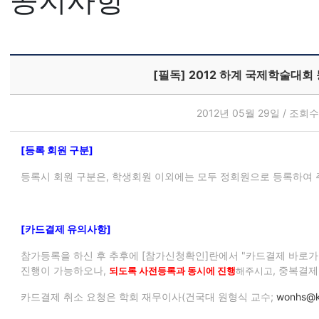
공지사항
[필독] 2012 하계 국제학술대회
2012년 05월 29일 / 조회수:
[등록 회원 구분]
등록시 회원 구분은, 학생회원 이외에는 모두 정회원으로 등록하여 
[카드결제 유의사항]
참가등록을 하신 후 추후에 [참가신청확인]란에서 "카드결제 바로가
진행이 가능하오나,
, 중복결
되도록 사전등록과 동시에 진행
해주시고
카드결제 취소 요청은 학회 재무이사(건국대 원형식 교수;
wonhs@k